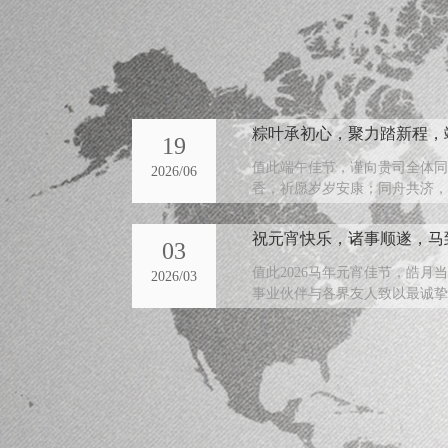
粽叶承初心，聚力踏新程，
19
值此端午佳节，谨向贵司全体同
2026/06
香，祈愿岁岁安康；同舟共济，
以来彼此信任、携手同行
祝元宵快乐，诸事顺遂，马
03
值此2026马年元宵佳节，皓月
2026/03
事业伙伴与各界友人致以最诚挚
我们携手同行，共创