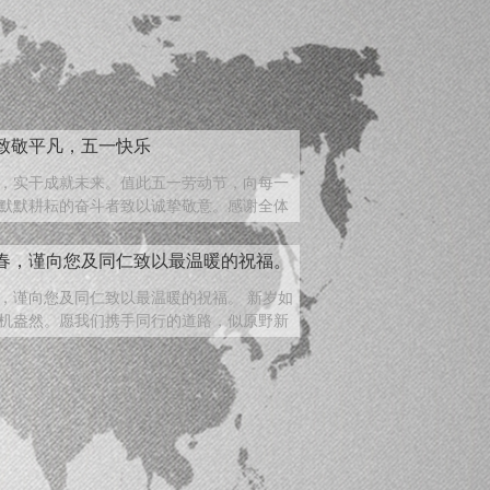
致敬平凡，五一快乐
，实干成就未来。值此五一劳动节，向每一
默默耕耘的奋斗者致以诚挚敬意。感谢全体
行使命，以匠心深耕...
春，谨向您及同仁致以最温暖的祝福。
，谨向您及同仁致以最温暖的祝福。 新岁如
机盎然。愿我们携手同行的道路，似原野新
；共绘