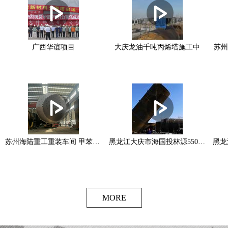
广西华谊项目
大庆龙油千吨丙烯塔施工中
苏州
苏州海陆重工重装车间 甲苯塔1500吨
黑龙江大庆市海国投林源550工程 (2)
MORE