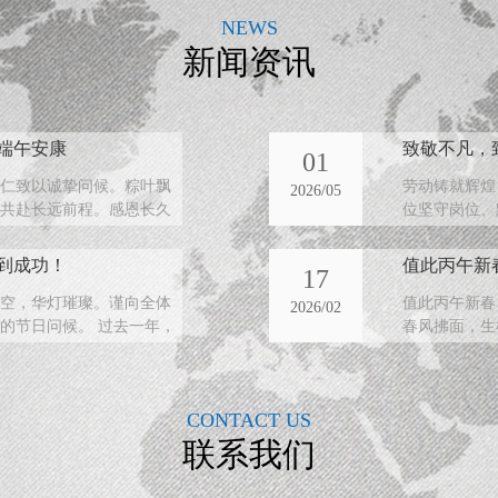
NEWS
新闻资讯
端午安康
致敬不凡，
01
仁致以诚挚问候。粽叶飘
劳动铸就辉煌
2026/05
共赴长远前程。感恩长久
位坚守岗位、
员工以初心践
到成功！
值此丙午新
17
当空，华灯璀璨。谨向全体
值此丙午新春
2026/02
的节日问候。 过去一年，
春风拂面，生
绿，日益宽广
CONTACT US
联系我们