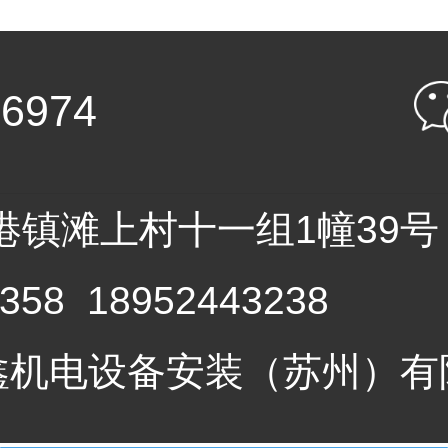
06974
镇滩上村十一组1幢39号
58 18952443238
18 汇晟鑫机电设备安装（苏州